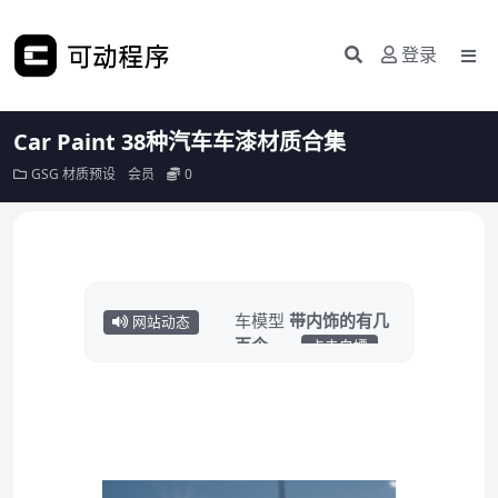
登录
Car Paint 38种汽车车漆材质合集
GSG
材质预设
会员
0
悄悄上传了3000+汽
车模型
带内饰的有几
百个……
网站动态
点击白嫖