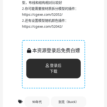
型，布线和结构相对比较好
2.你可能需要按材质拆分模型的插件：
https://cgexe.com/52052/
2.还有设置模型随机颜色插件：
https://cgexe.com/52042/
本资源登录后免费白嫖
登录后
下载
90年代
别克（Buick）