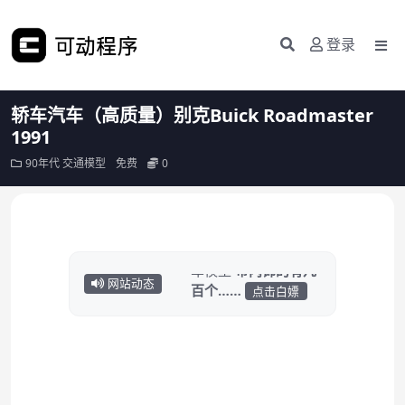
登录
轿车汽车（高质量）别克Buick Roadmaster
1991
90年代
交通模型
免费
0
悄悄上传了3000+汽
车模型
带内饰的有几
百个……
点击白嫖
网站动态