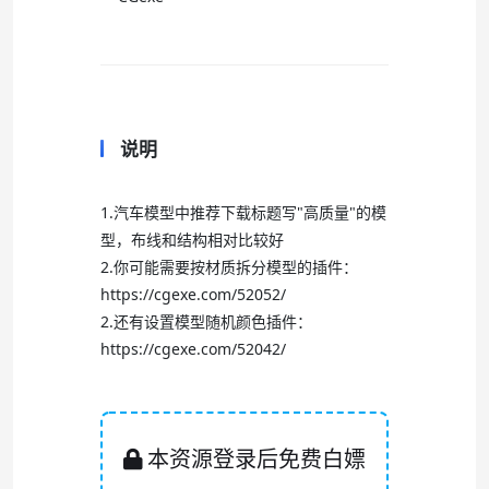
说明
1.汽车模型中推荐下载标题写"高质量"的模
型，布线和结构相对比较好
2.你可能需要按材质拆分模型的插件：
https://cgexe.com/52052/
2.还有设置模型随机颜色插件：
https://cgexe.com/52042/
本资源登录后免费白嫖