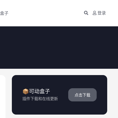
盒子
登录
📦可动盒子
点击下载
插件下载和在线更新