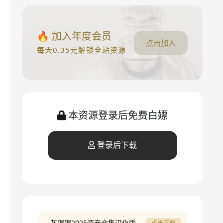
🔥 加入年度会员
点击加入
每天0.35元解锁全站资源
本资源登录后免费白嫖
登录后下载
灰猩猩2025资产合集汉化版
点击下载