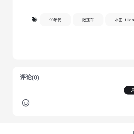
90年代
敞篷车
本田（Hon
评论(0)