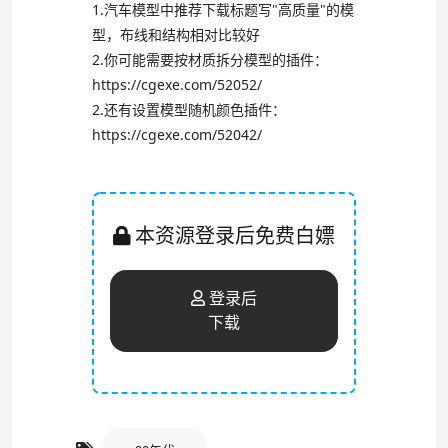
1.汽车模型中推荐下载标题写"高质量"的模
型，布线和结构相对比较好
2.你可能需要按材质拆分模型的插件：
https://cgexe.com/52052/
2.还有设置模型随机颜色插件：
https://cgexe.com/52042/
本资源登录后免费白嫖
登录后
下载