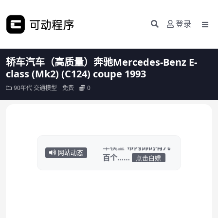
登录
轿车汽车（高质量）奔驰Mercedes-Benz E-
class (Mk2) (C124) coupe 1993
90年代
交通模型
免费
0
悄悄上传了3000+汽
车模型
带内饰的有几
百个……
点击白嫖
网站动态