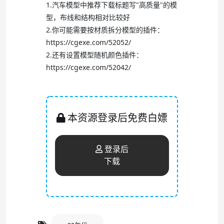
1.汽车模型中推荐下载标题写"高质量"的模
型，布线和结构相对比较好
2.你可能需要按材质拆分模型的插件：
https://cgexe.com/52052/
2.还有设置模型随机颜色插件：
https://cgexe.com/52042/
本资源登录后免费白嫖
登录后
下载