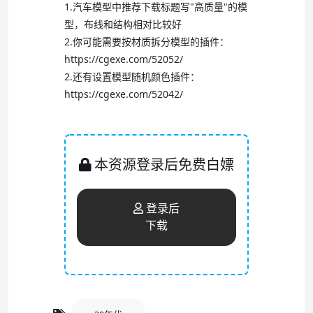
1.汽车模型中推荐下载标题写"高质量"的模
型，布线和结构相对比较好
2.你可能需要按材质拆分模型的插件：
https://cgexe.com/52052/
2.还有设置模型随机颜色插件：
https://cgexe.com/52042/
本资源登录后免费白嫖
登录后
下载