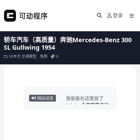
登录
轿车汽车（高质量）奔驰Mercedes-Benz 300
SL Gullwing 1954
50年代
交通模型
免费
0
我偷偷在这里放了
网站动态
Adobe全家桶等各种
常用软件……
点击白嫖