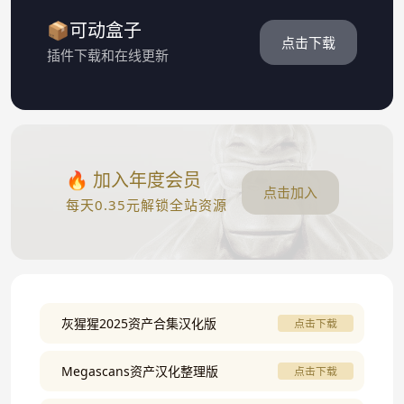
📦可动盒子
点击下载
插件下载和在线更新
🔥 加入年度会员
点击加入
每天0.35元解锁全站资源
灰猩猩2025资产合集汉化版
点击下载
Megascans资产汉化整理版
点击下载