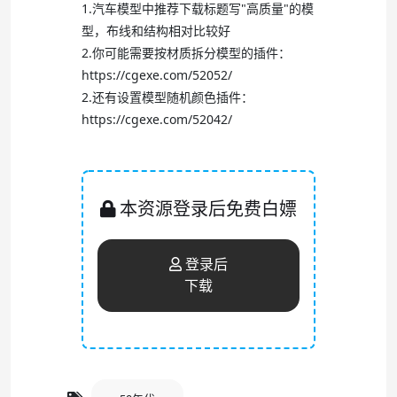
1.汽车模型中推荐下载标题写"高质量"的模
型，布线和结构相对比较好
2.你可能需要按材质拆分模型的插件：
https://cgexe.com/52052/
2.还有设置模型随机颜色插件：
https://cgexe.com/52042/
本资源登录后免费白嫖
登录后
下载