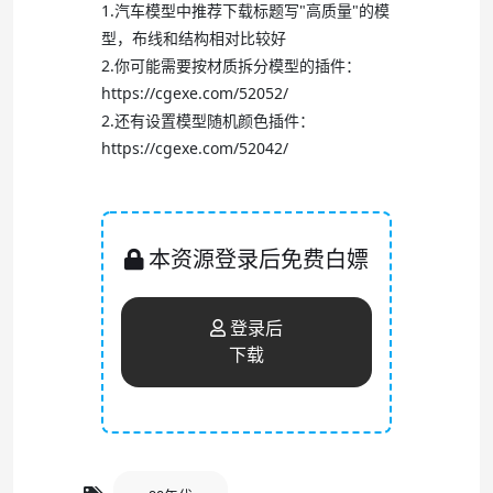
1.汽车模型中推荐下载标题写"高质量"的模
型，布线和结构相对比较好
2.你可能需要按材质拆分模型的插件：
https://cgexe.com/52052/
2.还有设置模型随机颜色插件：
https://cgexe.com/52042/
本资源登录后免费白嫖
登录后
下载