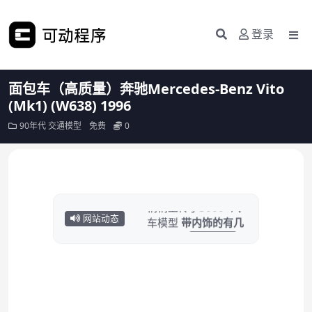
登录
面包车（高质量）奔驰Mercedes-Benz Vito
(Mk1) (W638) 1996
90年代
交通模型
免费
0
悄悄上传了3000+汽
车模型
带内饰的有几
网站动态
百个……
点击白嫖