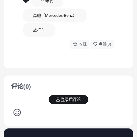
90年代
奔驰（Mercedes-Benz）
旅行车
收藏
点赞(
0
)
评论(0)
登录后评论