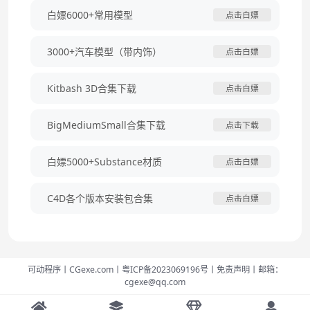
白嫖6000+常用模型
点击白嫖
3000+汽车模型（带内饰）
点击白嫖
Kitbash 3D合集下载
点击白嫖
BigMediumSmall合集下载
点击下载
白嫖5000+Substance材质
点击白嫖
C4D各个版本安装包合集
点击白嫖
可动程序丨CGexe.com
丨粤ICP备2023069196号
丨免责声明
丨邮箱：
cgexe@qq.com