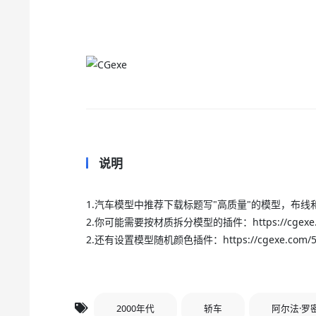
说明
1.汽车模型中推荐下载标题写"高质量"的模型，布线
2.你可能需要按材质拆分模型的插件：https://cgexe.c
2.还有设置模型随机颜色插件：https://cgexe.com/5
2000年代
轿车
阿尔法·罗密