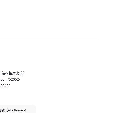
和结构相对比较好
om/52052/
2042/
欧（Alfa Romeo）