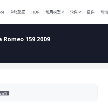
nce
单张贴图
HDR
常用模型
软件
插件
可动
meo 159 2009
击白嫖