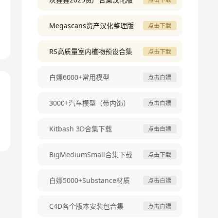
Megascans资产汉化整理版
点击下载
RS高质量室内植物预设合集
点击下载
白嫖6000+常用模型
点击白嫖
3000+汽车模型（带内饰）
点击白嫖
Kitbash 3D合集下载
点击白嫖
BigMediumSmall合集下载
点击下载
白嫖5000+Substance材质
点击白嫖
C4D各个版本安装包合集
点击白嫖