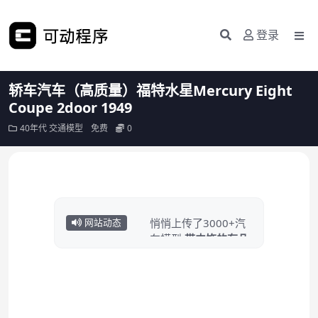
登录
轿车汽车（高质量）福特水星Mercury Eight
Coupe 2door 1949
40年代
交通模型
免费
0
悄悄上传了3000+汽
网站动态
车模型
带内饰的有几
百个……
点击白嫖