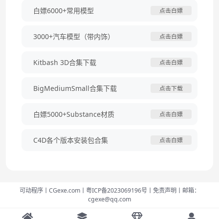
白嫖6000+常用模型
点击白嫖
3000+汽车模型（带内饰）
点击白嫖
Kitbash 3D合集下载
点击白嫖
BigMediumSmall合集下载
点击下载
白嫖5000+Substance材质
点击白嫖
C4D各个版本安装包合集
点击白嫖
可动程序丨CGexe.com
丨粤ICP备2023069196号
丨免责声明
丨邮箱：
cgexe@qq.com