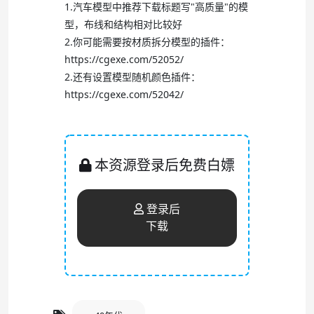
1.汽车模型中推荐下载标题写"高质量"的模
型，布线和结构相对比较好
2.你可能需要按材质拆分模型的插件：
https://cgexe.com/52052/
2.还有设置模型随机颜色插件：
https://cgexe.com/52042/
本资源登录后免费白嫖
登录后
下载