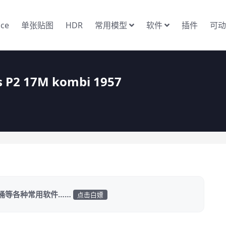
nce
单张贴图
HDR
常用模型
软件
插件
可动
 17M kombi 1957
家桶等各种常用软件……
点击白嫖