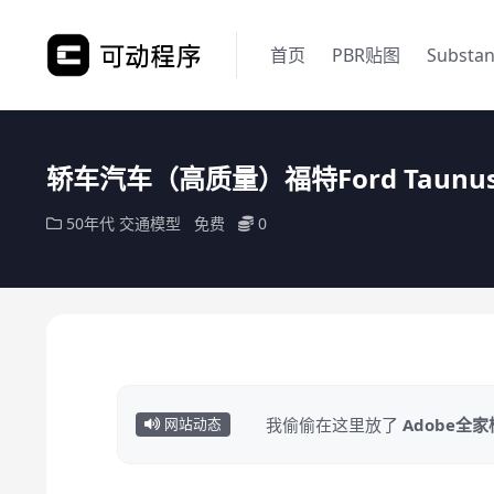
首页
PBR贴图
Substa
轿车汽车（高质量）福特Ford Taunus P2
50年代
交通模型
免费
0
我偷偷在这里放了
Adobe全
网站动态