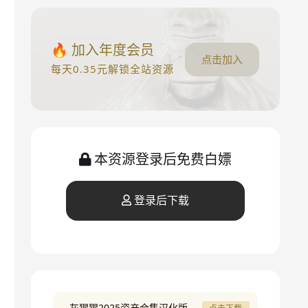
🔥 加入年度会员
点击加入
每天0.35元解锁全站资源
本资源登录后免费白嫖
登录后下载
灰猩猩2025资产合集汉化版
点击下载