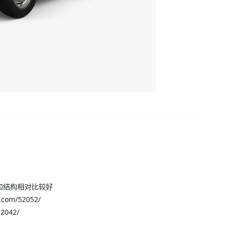
和结构相对比较好
om/52052/
2042/