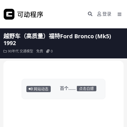
登录
越野车（高质量）福特Ford Bronco (Mk5)
1992
90年代
交通模型
免费
0
悄悄上传了3000+汽
车模型
带内饰的有几
百个……
点击白嫖
网站动态