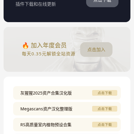
插件下载和在线更新
🔥 加入年度会员
点击加入
每天0.35元解锁全站资源
灰猩猩2025资产合集汉化版
点击下载
Megascans资产汉化整理版
点击下载
RS高质量室内植物预设合集
点击下载