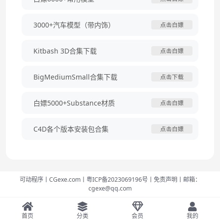
3000+汽车模型（带内饰）
点击白嫖
Kitbash 3D合集下载
点击白嫖
BigMediumSmall合集下载
点击下载
白嫖5000+Substance材质
点击白嫖
C4D各个版本安装包合集
点击白嫖
可动程序丨CGexe.com
丨粤ICP备2023069196号
丨免责声明
丨邮箱：
cgexe@qq.com
首页
分类
会员
我的