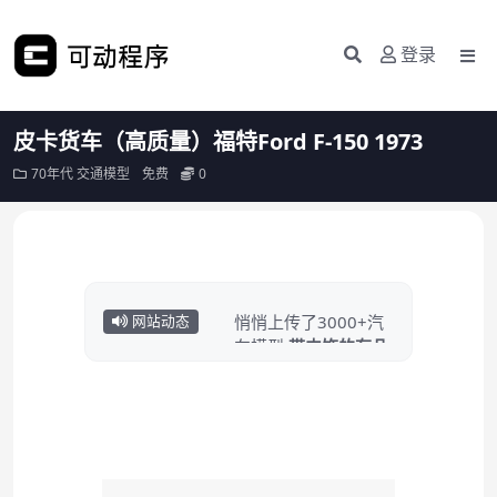
登录
皮卡货车（高质量）福特Ford F-150 1973
70年代
交通模型
免费
0
悄悄上传了3000+汽
网站动态
车模型
带内饰的有几
百个……
点击白嫖