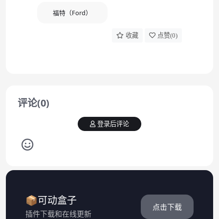
福特（Ford）
收藏
点赞(
0
)
评论(0)
登录后评论
📦可动盒子
点击下载
插件下载和在线更新