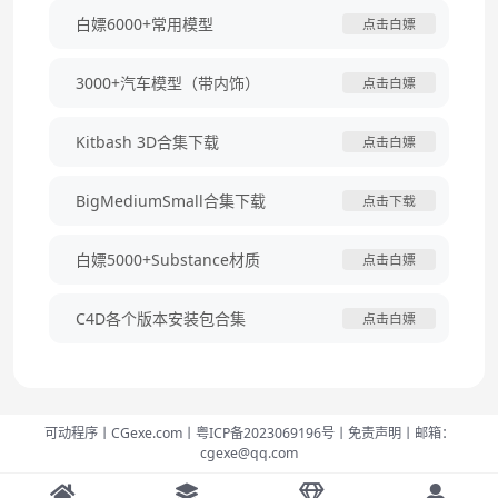
白嫖6000+常用模型
点击白嫖
3000+汽车模型（带内饰）
点击白嫖
Kitbash 3D合集下载
点击白嫖
BigMediumSmall合集下载
点击下载
白嫖5000+Substance材质
点击白嫖
C4D各个版本安装包合集
点击白嫖
可动程序丨CGexe.com
丨粤ICP备2023069196号
丨免责声明
丨邮箱：
cgexe@qq.com