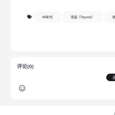
90年代
丰田（Toyota）
评论(0)