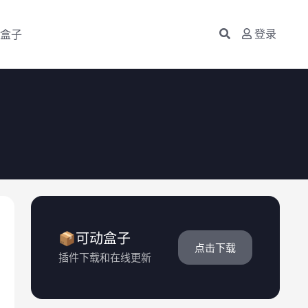
盒子
登录
📦可动盒子
点击下载
插件下载和在线更新