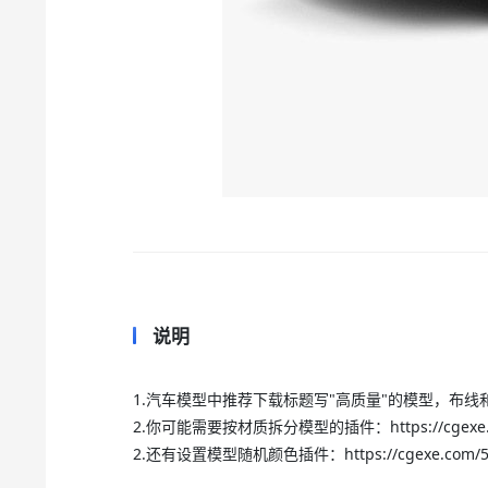
说明
1.汽车模型中推荐下载标题写"高质量"的模型，布线
2.你可能需要按材质拆分模型的插件：https://cgexe.c
2.还有设置模型随机颜色插件：https://cgexe.com/5