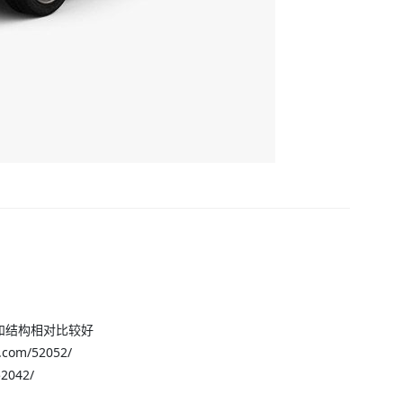
和结构相对比较好
om/52052/
2042/