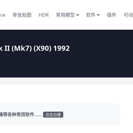
nce
单张贴图
HDR
常用模型
软件
插件
可动
(Mk7) (X90) 1992
家桶等各种常用软件……
点击白嫖