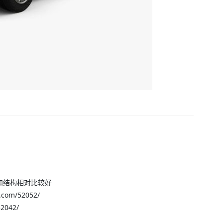
和结构相对比较好
om/52052/
2042/