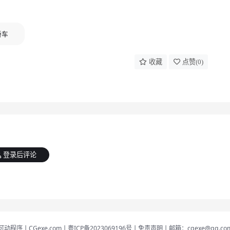
轿车
收藏
点赞(
0
)
登录后评论
可动程序丨CGexe.com
丨粤ICP备2023069196号
丨免责声明
丨邮箱：cgexe@qq.co