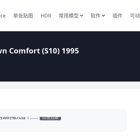
nce
单张贴图
HDR
常用模型
软件
插件
可动
omfort (S10) 1995
内饰的有几百个……
点击白嫖