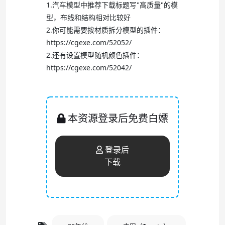
1.汽车模型中推荐下载标题写"高质量"的模
型，布线和结构相对比较好
2.你可能需要按材质拆分模型的插件：
https://cgexe.com/52052/
2.还有设置模型随机颜色插件：
https://cgexe.com/52042/
本资源登录后免费白嫖
登录后
下载