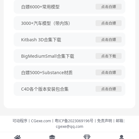
白嫖6000+常用模型
点击白嫖
3000+汽车模型（带内饰）
点击白嫖
Kitbash 3D合集下载
点击白嫖
BigMediumSmall合集下载
点击下载
白嫖5000+Substance材质
点击白嫖
C4D各个版本安装包合集
点击白嫖
可动程序丨CGexe.com
丨粤ICP备2023069196号
丨免责声明
丨邮箱：
cgexe@qq.com