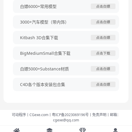
白嫖6000+常用模型
点击白嫖
3000+汽车模型（带内饰）
点击白嫖
Kitbash 3D合集下载
点击白嫖
BigMediumSmall合集下载
点击下载
白嫖5000+Substance材质
点击白嫖
C4D各个版本安装包合集
点击白嫖
可动程序丨CGexe.com
丨粤ICP备2023069196号
丨免责声明
丨邮箱：
cgexe@qq.com