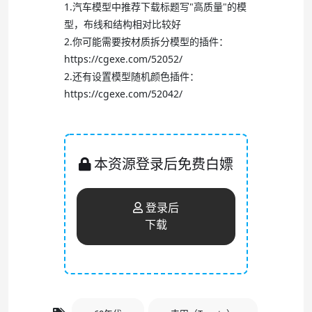
1.汽车模型中推荐下载标题写"高质量"的模
型，布线和结构相对比较好
2.你可能需要按材质拆分模型的插件：
https://cgexe.com/52052/
2.还有设置模型随机颜色插件：
https://cgexe.com/52042/
本资源登录后免费白嫖
登录后
下载