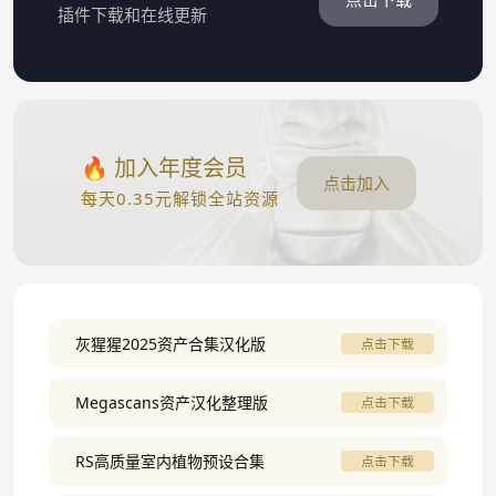
插件下载和在线更新
🔥 加入年度会员
点击加入
每天0.35元解锁全站资源
灰猩猩2025资产合集汉化版
点击下载
Megascans资产汉化整理版
点击下载
RS高质量室内植物预设合集
点击下载