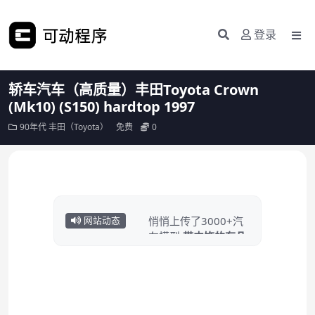
登录
轿车汽车（高质量）丰田Toyota Crown
(Mk10) (S150) hardtop 1997
90年代
丰田（Toyota）
免费
0
悄悄上传了3000+汽
网站动态
车模型
带内饰的有几
百个……
点击白嫖