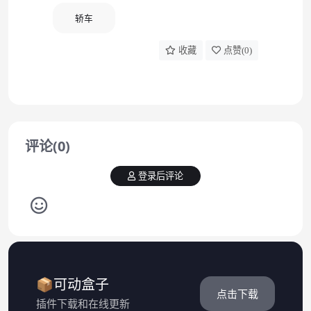
轿车
收藏
点赞(
0
)
评论(0)
登录后评论
📦可动盒子
点击下载
插件下载和在线更新