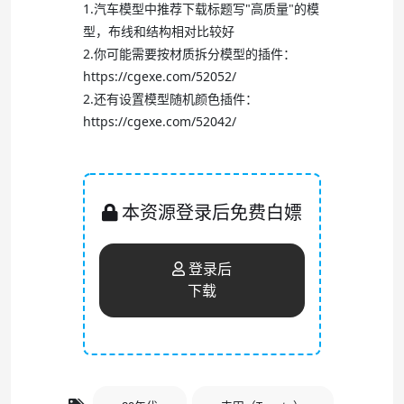
1.汽车模型中推荐下载标题写"高质量"的模
型，布线和结构相对比较好
2.你可能需要按材质拆分模型的插件：
https://cgexe.com/52052/
2.还有设置模型随机颜色插件：
https://cgexe.com/52042/
本资源登录后免费白嫖
登录后
下载