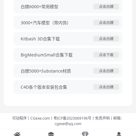
白嫖6000+常用模型
点击白嫖
3000+汽车模型（带内饰）
点击白嫖
Kitbash 3D合集下载
点击白嫖
BigMediumSmall合集下载
点击下载
白嫖5000+Substance材质
点击白嫖
C4D各个版本安装包合集
点击白嫖
可动程序丨CGexe.com
丨粤ICP备2023069196号
丨免责声明
丨邮箱：
cgexe@qq.com