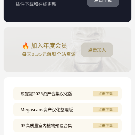
插件下载和在线更新
🔥 加入年度会员
点击加入
每天0.35元解锁全站资源
灰猩猩2025资产合集汉化版
点击下载
Megascans资产汉化整理版
点击下载
RS高质量室内植物预设合集
点击下载