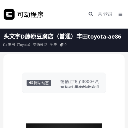
登录
头文字D藤原豆腐店（普通）丰田toyota-ae86
丰田（Toyota）
交通模型
免费
0
悄悄上传了3000+汽
网站动态
车模型
带内饰的有几
百个……
点击白嫖