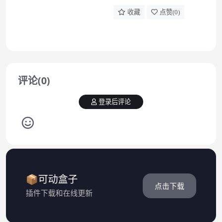
收藏
点赞(
0
)
评论(0)
登录后评论
📦可动盒子
点击下载
插件下载和在线更新