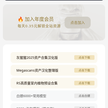
🔥 加入年度会员
点击加入
每天0.35元解锁全站资源
灰猩猩2025资产合集汉化版
点击下载
Megascans资产汉化整理版
点击下载
RS高质量室内植物预设合集
点击下载
白嫖6000+常用模型
点击白嫖