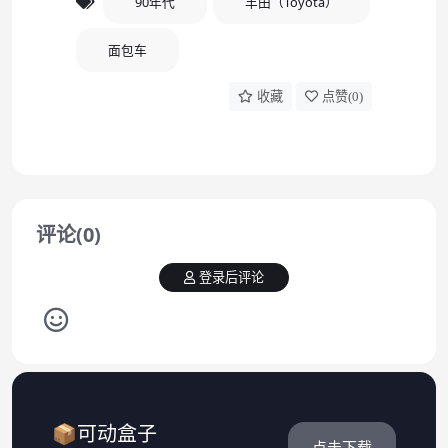
90年代
丰田（Toyota）
面包车
收藏
点赞(
0
)
评论(0)
登录后评论
📦可动盒子
点击下载