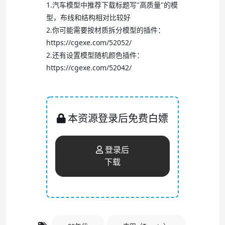
1.汽车模型中推荐下载标题写"高质量"的模
型，布线和结构相对比较好
2.你可能需要按材质拆分模型的插件：
https://cgexe.com/52052/
2.还有设置模型随机颜色插件：
https://cgexe.com/52042/
本资源登录后免费白嫖
登录后
下载