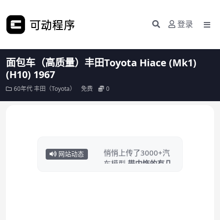
登录
面包车（高质量）丰田Toyota Hiace (Mk1)
(H10) 1967
60年代
丰田（Toyota）
免费
0
悄悄上传了3000+汽
网站动态
车模型
带内饰的有几
百个……
点击白嫖