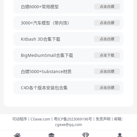
白嫖6000+常用模型
点击白嫖
3000+汽车模型（带内饰）
点击白嫖
Kitbash 3D合集下载
点击白嫖
BigMediumSmall合集下载
点击下载
白嫖5000+Substance材质
点击白嫖
C4D各个版本安装包合集
点击白嫖
可动程序丨CGexe.com
丨粤ICP备2023069196号
丨免责声明
丨邮箱：
cgexe@qq.com