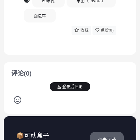
60年代
丰田（Toyota）
面包车
收藏
点赞(
0
)
评论(0)
登录后评论
📦可动盒子
点击下载