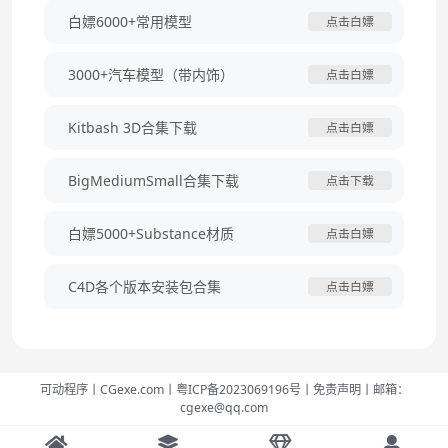
白嫖6000+常用模型
点击白嫖
3000+汽车模型（带内饰）
点击白嫖
Kitbash 3D合集下载
点击白嫖
BigMediumSmall合集下载
点击下载
白嫖5000+Substance材质
点击白嫖
C4D各个版本安装包合集
点击白嫖
可动程序丨CGexe.com
丨粤ICP备2023069196号
丨免责声明
丨邮箱：
cgexe@qq.com