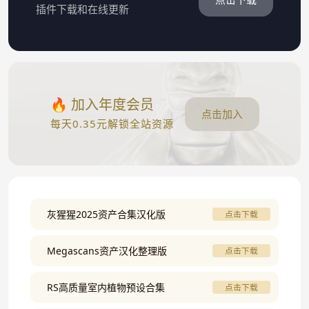
插件下载和在线更新
🔥 加入年度会员
点击加入
每天0.35元解锁全站资源
灰猩猩2025资产合集汉化版
点击下载
Megascans资产汉化整理版
点击下载
RS高质量室内植物预设合集
点击下载