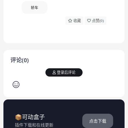
轿车
收藏
点赞(
0
)
评论(0)
登录后评论
📦可动盒子
点击下载
插件下载和在线更新