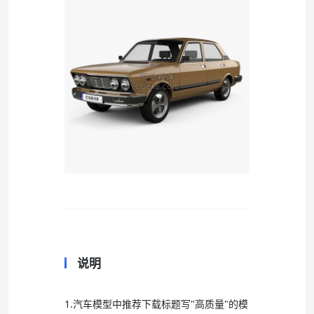
说明
1.汽车模型中推荐下载标题写"高质量"的模