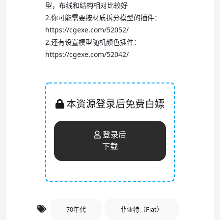
型，布线和结构相对比较好
2.你可能需要按材质拆分模型的插件：
https://cgexe.com/52052/
2.还有设置模型随机颜色插件：
https://cgexe.com/52042/
本资源登录后免费白嫖
登录后
下载
70年代
菲亚特（Fiat）