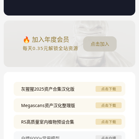
🔥 加入年度会员
点击加入
每天0.35元解锁全站资源
灰猩猩2025资产合集汉化版
点击下载
Megascans资产汉化整理版
点击下载
RS高质量室内植物预设合集
点击下载
白嫖6000+常用模型
点击白嫖