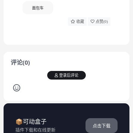
面包车
收藏
点赞(
0
)
评论(0)
登录后评论
📦可动盒子
点击下载
插件下载和在线更新