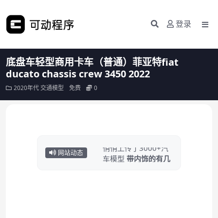
登录
底盘车轻型商用卡车（普通）菲亚特fiat
ducato chassis crew 3450 2022
2020年代
交通模型
免费
0
悄悄上传了3000+汽
车模型
带内饰的有几
网站动态
百个……
点击白嫖