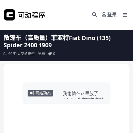
登录
敞篷车（高质量）菲亚特Fiat Dino (135)
Spider 2400 1969
60年代
交通模型
免费
0
我偷偷在这里放了
网站动态
Adobe全家桶等各种
常用软件……
点击白嫖