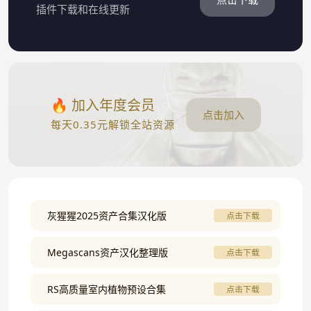
插件下载和在线更新
🔥 加入年度会员
点击加入
每天0.35元解锁全站资源
灰猩猩2025资产合集汉化版
点击下载
Megascans资产汉化整理版
点击下载
RS高质量室内植物预设合集
点击下载