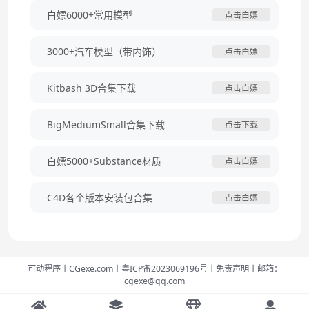
白嫖6000+常用模型
点击白嫖
3000+汽车模型（带内饰）
点击白嫖
Kitbash 3D合集下载
点击白嫖
BigMediumSmall合集下载
点击下载
白嫖5000+Substance材质
点击白嫖
C4D各个版本安装包合集
点击白嫖
可动程序丨CGexe.com
丨粤ICP备2023069196号
丨免责声明
丨邮箱：
cgexe@qq.com