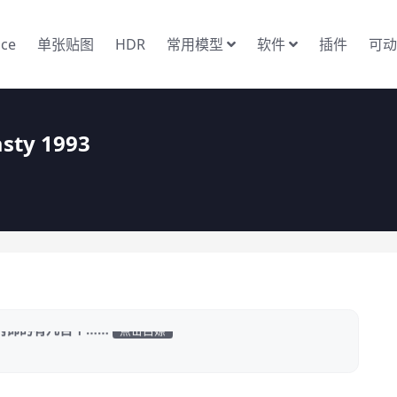
nce
单张贴图
HDR
常用模型
软件
插件
可动
y 1993
家桶等各种常用软件……
点击白嫖