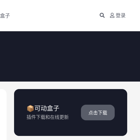
盒子
登录
📦可动盒子
点击下载
插件下载和在线更新