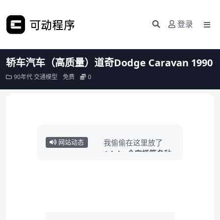
登录
轿车汽车（高质量）道奇Dodge Caravan 1990
90年代
交通模型
免费
0
我偷偷在这里放了
网站动态
Adobe全家桶等各种
常用软件……
点击白嫖