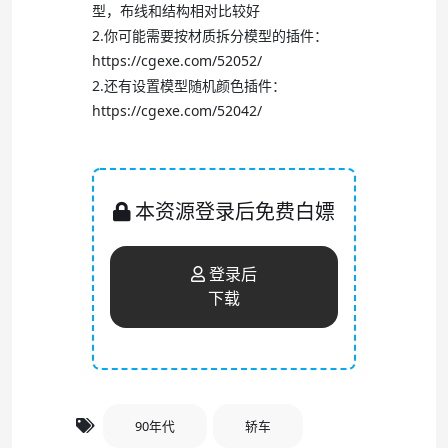
型，布线和结构相对比较好
2.你可能需要按材质拆分模型的插件：
https://cgexe.com/52052/
2.还有设置模型随机颜色插件：
https://cgexe.com/52042/
本资源登录后免费白嫖
登录后
下载
90年代
轿车