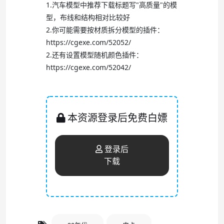
1.汽车模型中推荐下载标题写"高质量"的模
型，布线和结构相对比较好
2.你可能需要按材质拆分模型的插件：
https://cgexe.com/52052/
2.还有设置模型随机颜色插件：
https://cgexe.com/52042/
本资源登录后免费白嫖
登录后
下载