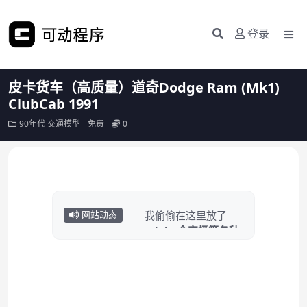
登录
皮卡货车（高质量）道奇Dodge Ram (Mk1)
ClubCab 1991
90年代
交通模型
免费
0
我偷偷在这里放了
网站动态
Adobe全家桶等各种
常用软件……
点击白嫖