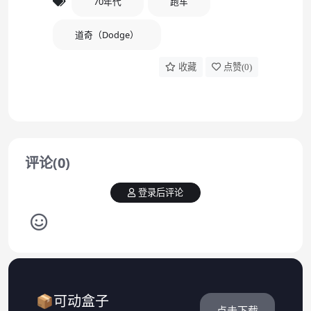
70年代
跑车
道奇（Dodge）
收藏
点赞(
0
)
评论(0)
登录后评论
📦可动盒子
点击下载