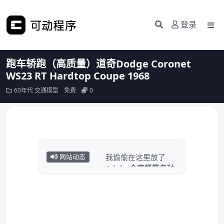
登录
跑车轿跑（高质量）道奇Dodge Coronet
WS23 RT Hardtop Coupe 1968
60年代
交通模型
免费
0
我偷偷在这里放了
网站动态
Adobe全家桶等各种
常用软件……
点击白嫖