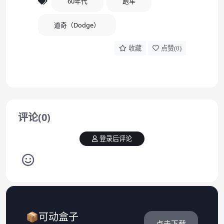
60年代
跑车
道奇（Dodge）
收藏
点赞(
0
)
评论(0)
登录后评论
📦可动盒子
点击下载