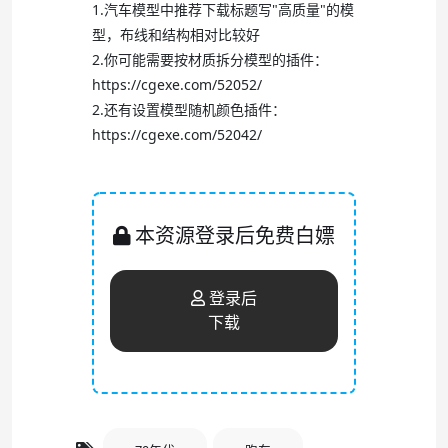
1.汽车模型中推荐下载标题写"高质量"的模
型，布线和结构相对比较好
2.你可能需要按材质拆分模型的插件：
https://cgexe.com/52052/
2.还有设置模型随机颜色插件：
https://cgexe.com/52042/
本资源登录后免费白嫖
登录后
下载