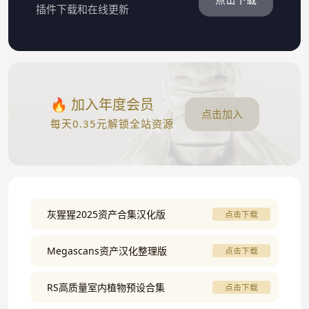
插件下载和在线更新
🔥 加入年度会员
点击加入
每天0.35元解锁全站资源
灰猩猩2025资产合集汉化版
点击下载
Megascans资产汉化整理版
点击下载
RS高质量室内植物预设合集
点击下载