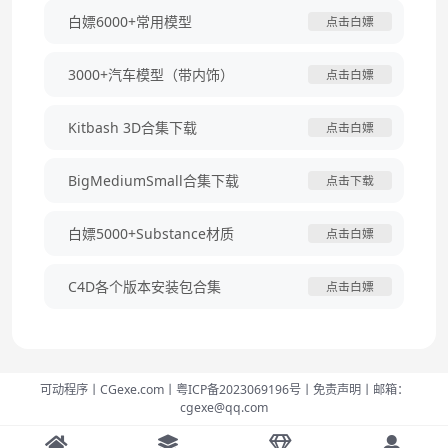
白嫖6000+常用模型
点击白嫖
3000+汽车模型（带内饰）
点击白嫖
Kitbash 3D合集下载
点击白嫖
BigMediumSmall合集下载
点击下载
白嫖5000+Substance材质
点击白嫖
C4D各个版本安装包合集
点击白嫖
可动程序丨CGexe.com
丨粤ICP备2023069196号
丨免责声明
丨邮箱：
cgexe@qq.com