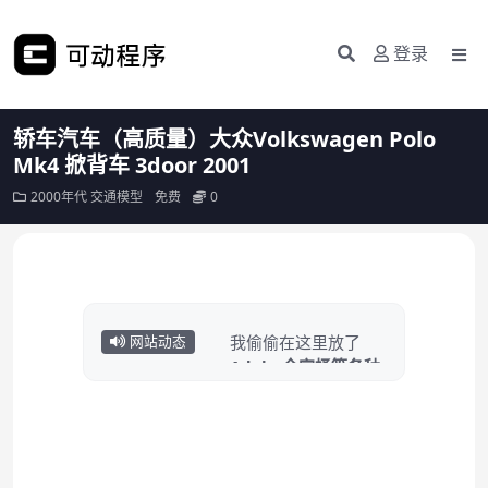
登录
轿车汽车（高质量）大众Volkswagen Polo
Mk4 掀背车 3door 2001
2000年代
交通模型
免费
0
我偷偷在这里放了
网站动态
Adobe全家桶等各种
常用软件……
点击白嫖