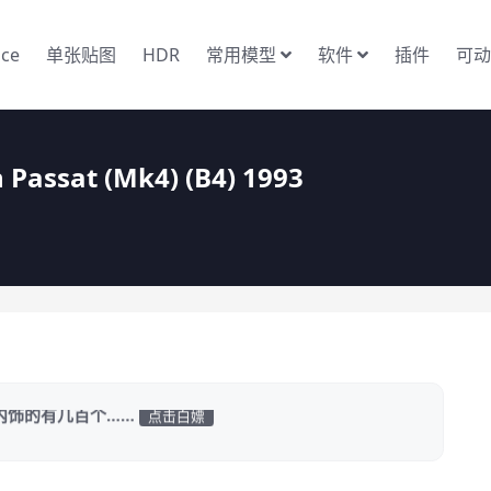
nce
单张贴图
HDR
常用模型
软件
插件
可动
at (Mk4) (B4) 1993
内饰的有几百个……
点击白嫖