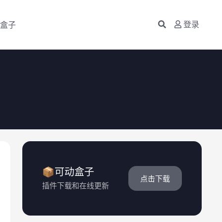
盒子
登录
📦可动盒子
点击下载
插件下载和在线更新