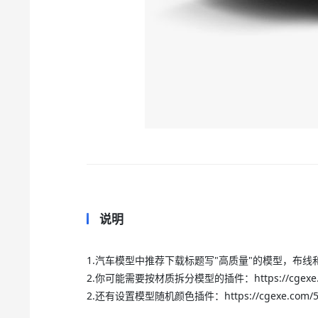
说明
1.汽车模型中推荐下载标题写"高质量"的模型，布线
2.你可能需要按材质拆分模型的插件：https://cgexe.c
2.还有设置模型随机颜色插件：https://cgexe.com/5