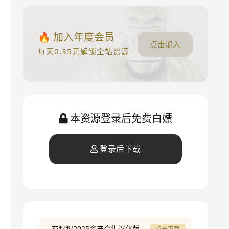
🔥 加入年度会员
点击加入
每天0.35元解锁全站资源
本资源登录后免费白嫖
登录后下载
灰猩猩2025资产合集汉化版
点击下载