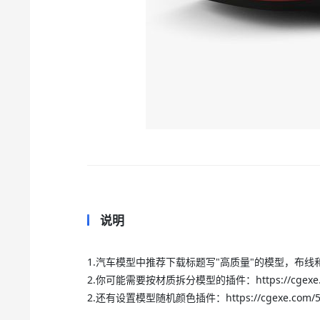
说明
1.汽车模型中推荐下载标题写"高质量"的模型，布线
2.你可能需要按材质拆分模型的插件：https://cgexe.c
2.还有设置模型随机颜色插件：https://cgexe.com/5