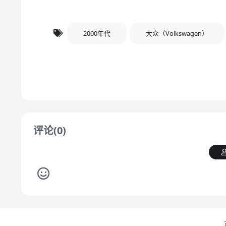
2000年代
大众（Volkswagen）
评论(0)