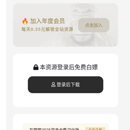
🔥 加入年度会员
点击加入
每天0.35元解锁全站资源
本资源登录后免费白嫖
登录后下载
灰猩猩2025资产合集汉化版
点击下载