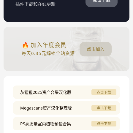
插件下载和在线更新
🔥 加入年度会员
点击加入
每天0.35元解锁全站资源
灰猩猩2025资产合集汉化版
点击下载
Megascans资产汉化整理版
点击下载
RS高质量室内植物预设合集
点击下载