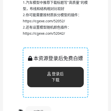
1.汽车模型中推荐下载标题写"高质量"的模
型，布线和结构相对比较好
2.你可能需要按材质拆分模型的插件：
https://cgexe.com/52052/
2.还有设置模型随机颜色插件：
https://cgexe.com/52042/
本资源登录后免费白嫖
登录后
下载