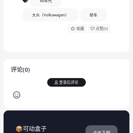
60年代
大众（Volkswagen）
轿车
收藏
点赞(
0
)
评论(0)
登录后评论
📦可动盒子
点击下载