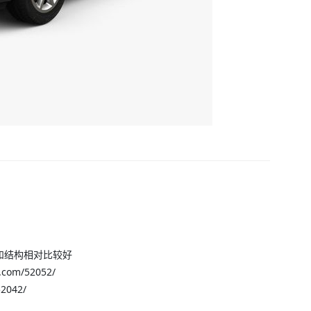
和结构相对比较好
om/52052/
2042/