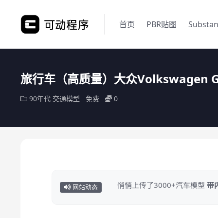
首页
PBR贴图
Substa
旅行车（高质量）大众Volkswagen Golf 
90年代
交通模型
免费
0
悄悄上传了3000+汽车模型
带
网站动态