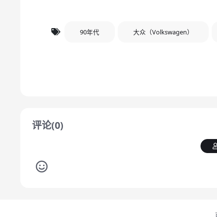
90年代
大众（Volkswagen）
评论(0)