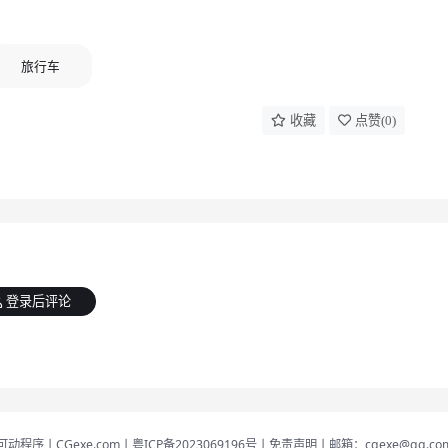
旅行车
收藏
点赞(
0
)
登录后评论
可动程序丨CGexe.com
丨粤ICP备2023069196号
丨免责声明
丨邮箱：cgexe@qq.co