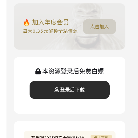
🔥 加入年度会员
点击加入
每天0.35元解锁全站资源
本资源登录后免费白嫖
登录后下载
灰猩猩2025资产合集汉化版
点击下载