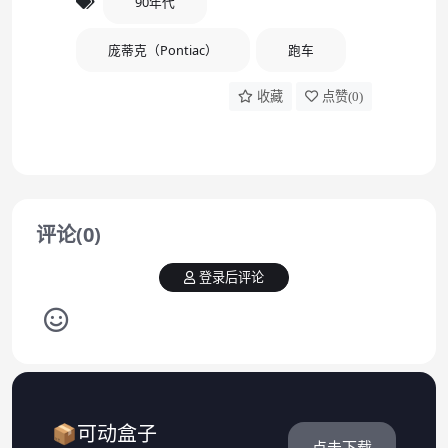
90年代
庞蒂克（Pontiac）
跑车
收藏
点赞(
0
)
评论(0)
登录后评论
📦可动盒子
点击下载