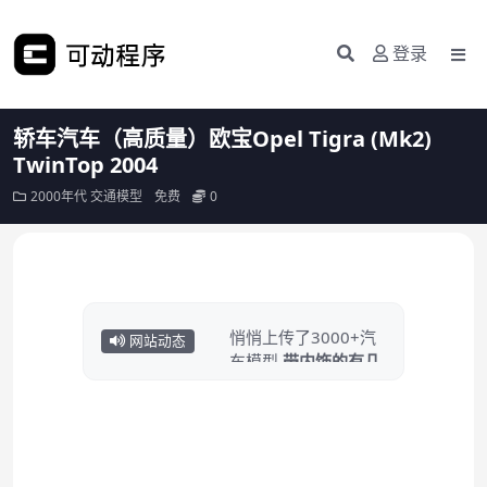
登录
轿车汽车（高质量）欧宝Opel Tigra (Mk2)
TwinTop 2004
2000年代
交通模型
免费
0
悄悄上传了3000+汽
网站动态
车模型
带内饰的有几
百个……
点击白嫖