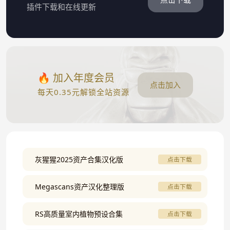
插件下载和在线更新
🔥 加入年度会员
点击加入
每天0.35元解锁全站资源
灰猩猩2025资产合集汉化版
点击下载
Megascans资产汉化整理版
点击下载
RS高质量室内植物预设合集
点击下载