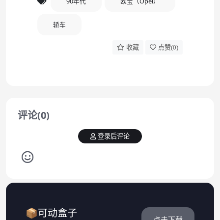
90年代
欧宝（Opel）
轿车
收藏
点赞(
0
)
评论(0)
登录后评论
📦可动盒子
点击下载